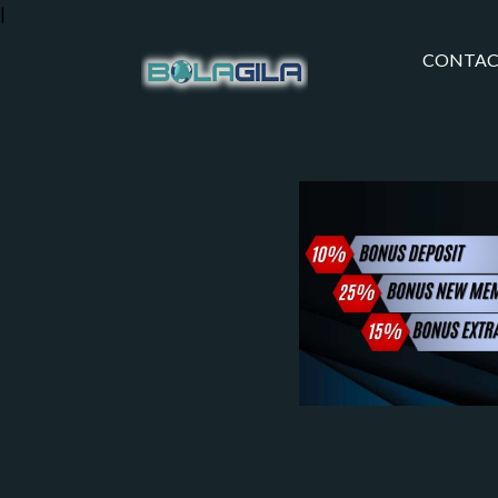
|
CONTAC