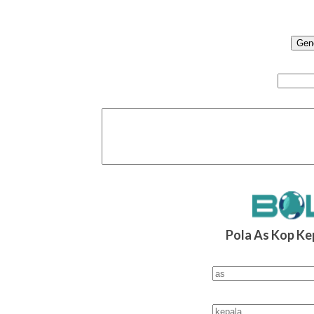
Pola As Kop Kep