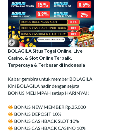
BOLAGILA Situs Togel Online, Live
Casino, & Slot Online Terbaik
,
Terpercaya & Terbesar di Indonesia
Kabar gembira untuk member BOLAGILA
Kini BOLAGILA hadir dengan sejuta
BONUS MELIMPAH setiap HARINYA!!
BONUS NEW MEMBER Rp.25,000
BONUS DEPOSIT 10%
BONUS CASHBACK SLOT 10%
BONUS CASHBACK CASINO 10%