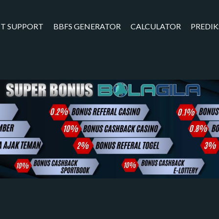
T SUPPORT
BBFS GENERATOR
CALCULATOR
PREDIK