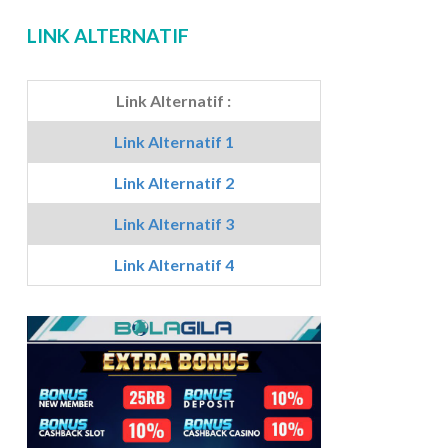
LINK ALTERNATIF
Link Alternatif :
Link Alternatif 1
Link Alternatif 2
Link Alternatif 3
Link Alternatif 4