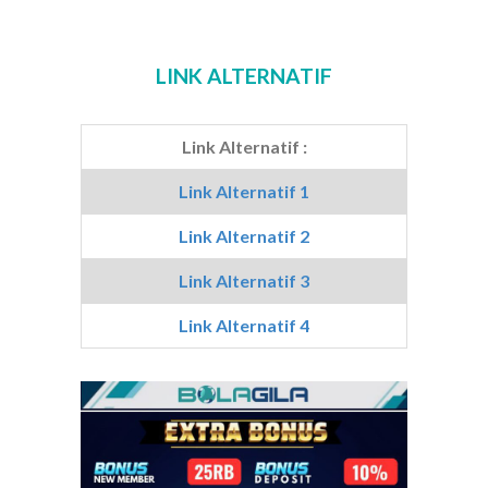
LINK ALTERNATIF
Link Alternatif :
Link Alternatif 1
Link Alternatif 2
Link Alternatif 3
Link Alternatif 4