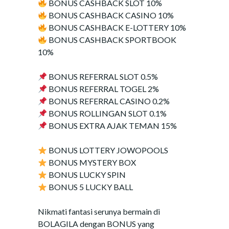
BONUS CASHBACK SLOT 10%
BONUS CASHBACK CASINO 10%
BONUS CASHBACK E-LOTTERY 10%
BONUS CASHBACK SPORTBOOK
10%
BONUS REFERRAL SLOT 0.5%
BONUS REFERRAL TOGEL 2%
BONUS REFERRAL CASINO 0.2%
BONUS ROLLINGAN SLOT 0.1%
BONUS EXTRA AJAK TEMAN 15%
BONUS LOTTERY JOWOPOOLS
BONUS MYSTERY BOX
BONUS LUCKY SPIN
BONUS 5 LUCKY BALL
Nikmati fantasi serunya bermain di
BOLAGILA dengan BONUS yang