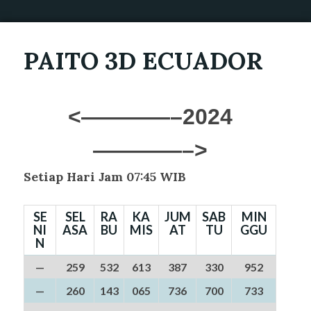
PAITO 3D ECUADOR
<————–2024
————–>
Setiap Hari Jam 07:45 WIB
SE
SEL
RA
KA
JUM
SAB
MIN
NI
ASA
BU
MIS
AT
TU
GGU
N
—
259
532
613
387
330
952
—
260
143
065
736
700
733