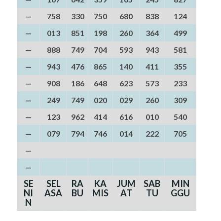
—
758
330
750
680
838
124
—
013
851
198
260
364
499
—
888
749
704
593
943
581
—
943
476
865
140
411
355
—
908
186
648
623
573
233
—
249
749
020
029
260
309
—
123
962
414
616
010
540
—
079
794
746
014
222
705
—
—
SE
SEL
RA
KA
JUM
SAB
MIN
NI
ASA
BU
MIS
AT
TU
GGU
N