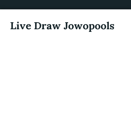
Live Draw Jowopools