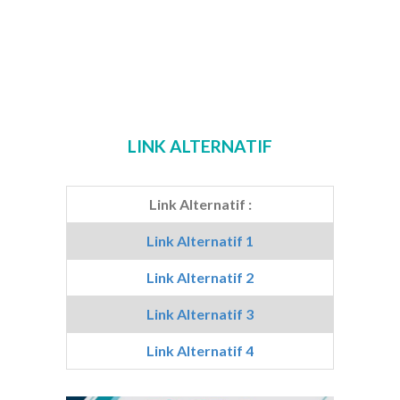
LINK ALTERNATIF
Link Alternatif :
Link Alternatif 1
Link Alternatif 2
Link Alternatif 3
Link Alternatif 4