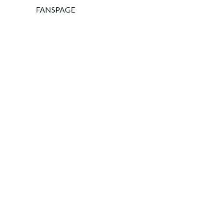
FANSPAGE