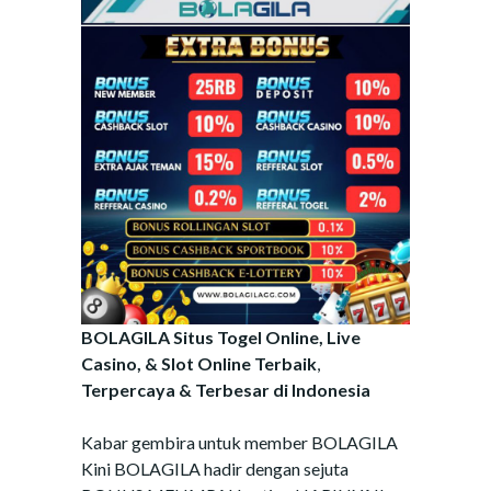
BOLAGILA Situs Togel Online, Live
Casino, & Slot Online Terbaik
,
Terpercaya & Terbesar di Indonesia
Kabar gembira untuk member BOLAGILA
Kini BOLAGILA hadir dengan sejuta