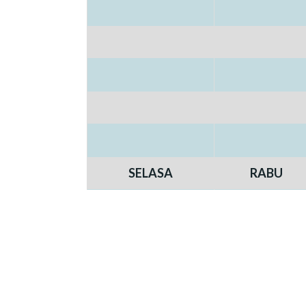
SELASA
RABU