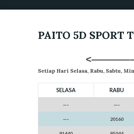
PAITO 5D SPORT 
<————–
Setiap Hari Selasa, Rabu, Sabtu, M
SELASA
RABU
—–
—–
—–
20160
91440
85044