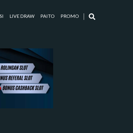
SI
LIVE DRAW
PAITO
PROMO