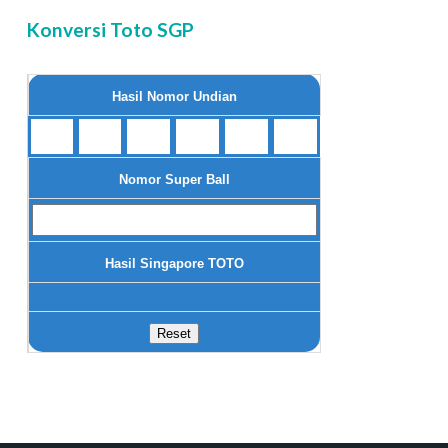
Konversi Toto SGP
Hasil Nomor Undian
Nomor Super Ball
Hasil Singapore TOTO