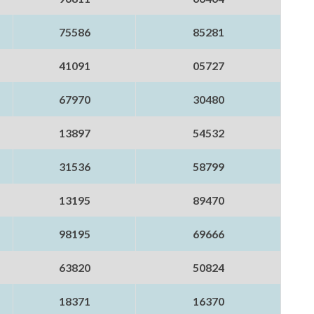
75586
85281
41091
05727
67970
30480
13897
54532
31536
58799
13195
89470
98195
69666
63820
50824
18371
16370