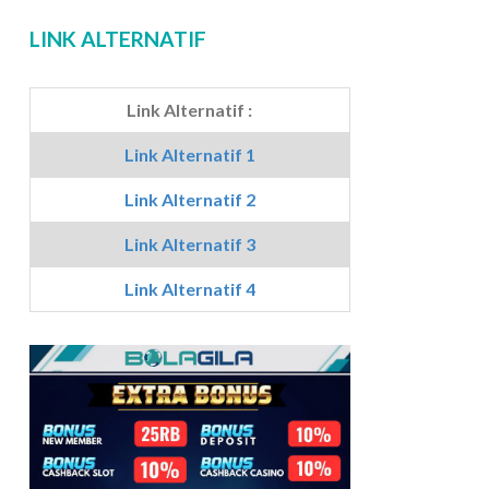
LINK ALTERNATIF
Link Alternatif :
Link Alternatif 1
Link Alternatif 2
Link Alternatif 3
Link Alternatif 4