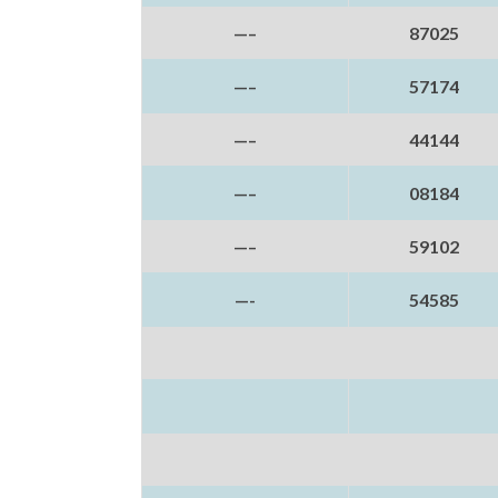
—–
87025
—–
57174
—–
44144
—–
08184
—–
59102
—-
54585