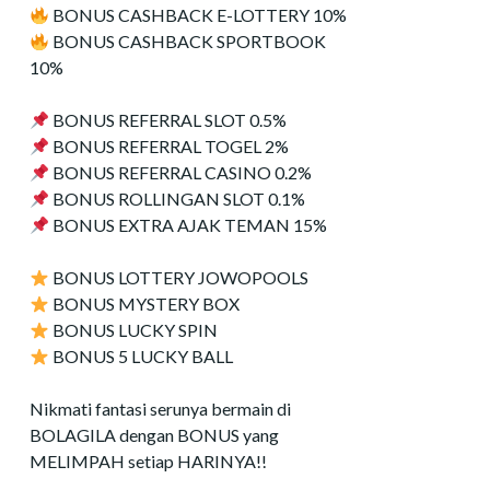
BONUS CASHBACK E-LOTTERY 10%
BONUS CASHBACK SPORTBOOK
10%
BONUS REFERRAL SLOT 0.5%
BONUS REFERRAL TOGEL 2%
BONUS REFERRAL CASINO 0.2%
BONUS ROLLINGAN SLOT 0.1%
BONUS EXTRA AJAK TEMAN 15%
BONUS LOTTERY JOWOPOOLS
BONUS MYSTERY BOX
BONUS LUCKY SPIN
BONUS 5 LUCKY BALL
Nikmati fantasi serunya bermain di
BOLAGILA dengan BONUS yang
MELIMPAH setiap HARINYA!!