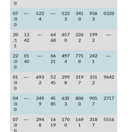
0
07
—-
522
—-
522
341
936
0320
:0
4
3
0
3
0
20
12
—-
64
657
226
199
—-
:1
42
68
0
2
2
5
22
01
—-
66
497
775
242
—-
:0
40
21
4
8
1
0
01
—-
693
52
299
219
331
9642
:0
2
45
8
7
2
0
04
—-
249
45
635
806
905
2717
:0
9
85
3
0
7
0
07
—-
294
16
170
169
318
5556
:0
8
19
0
1
7
0