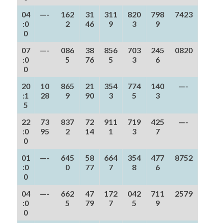
04
—-
162
31
311
820
798
7423
:0
2
46
9
3
9
0
07
—-
086
38
856
703
245
0820
:0
5
76
5
3
6
0
20
10
865
21
354
774
140
—-
:1
28
9
90
3
5
3
5
22
73
837
72
911
719
425
—-
:0
95
2
14
1
3
7
0
01
—-
645
58
664
354
477
8752
:0
0
77
7
8
6
0
04
—-
662
47
172
042
711
2579
:0
5
79
7
5
9
0