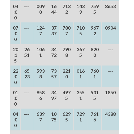
04
—-
009
16
713
143
759
8653
:0
0
44
2
9
5
0
07
—-
124
37
780
710
967
0904
:0
7
37
7
5
2
0
20
26
106
34
790
367
820
—-
:1
51
1
72
8
5
0
5
22
65
593
73
221
016
760
—-
:0
23
8
57
0
1
1
0
01
—-
858
34
497
355
531
1850
:0
6
97
5
1
5
0
04
—-
639
10
629
729
761
4388
:0
7
75
5
1
6
0