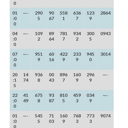
0
01
—-
290
90
558
636
123
2864
:0
5
67
1
7
9
0
04
—-
109
89
781
934
300
0943
:0
2
64
7
2
5
0
07
—-
951
60
422
233
945
3014
:0
9
16
9
9
0
0
20
14
936
00
896
160
296
—-
:1
74
8
43
7
9
9
5
22
41
675
93
810
459
034
—-
:0
49
8
87
5
3
9
0
01
—-
545
71
160
768
773
9074
:0
5
03
9
3
3
0