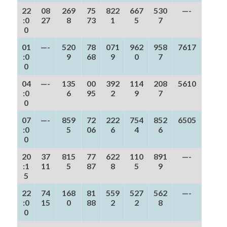
22
08
269
75
822
667
530
—-
:0
27
8
73
1
5
7
0
01
—-
520
78
071
962
958
7617
:0
9
68
9
0
7
0
04
—-
135
00
392
114
208
5610
:0
6
95
2
9
7
0
07
—-
859
72
222
754
852
6505
:0
5
06
6
4
6
0
20
37
815
77
622
110
891
—-
:1
11
5
87
8
5
9
5
22
74
168
81
559
527
562
—-
:0
15
0
88
2
2
8
0