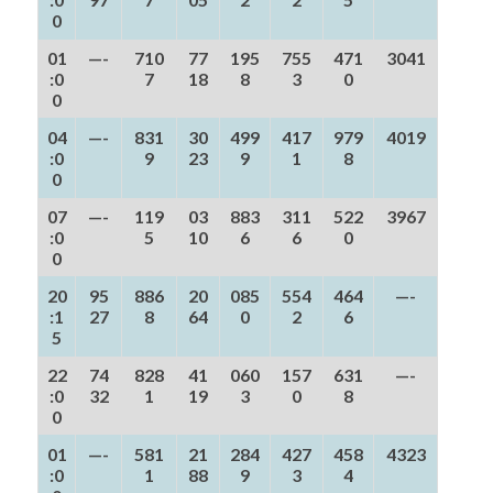
0
01
—-
710
77
195
755
471
3041
:0
7
18
8
3
0
0
04
—-
831
30
499
417
979
4019
:0
9
23
9
1
8
0
07
—-
119
03
883
311
522
3967
:0
5
10
6
6
0
0
20
95
886
20
085
554
464
—-
:1
27
8
64
0
2
6
5
22
74
828
41
060
157
631
—-
:0
32
1
19
3
0
8
0
01
—-
581
21
284
427
458
4323
:0
1
88
9
3
4