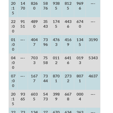
20
14
826
58
938
812
969
—-
:1
70
0
76
5
5
6
5
22
91
489
35
174
443
674
—-
:0
51
0
43
5
6
0
0
01
—-
404
73
476
416
134
3190
:0
7
96
3
9
5
0
04
—-
703
75
011
641
019
5343
:0
3
58
2
6
3
0
07
—-
167
73
870
273
807
4637
:0
7
44
1
2
1
0
20
93
603
54
398
667
000
—-
:1
65
5
73
9
8
4
5
22
73
134
27
670
634
263
—-