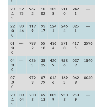
0
20
52
967
10
205
211
242
—-
:1
75
2
02
8
0
1
5
22
80
119
93
124
246
025
—-
:0
46
9
17
1
4
1
0
01
—-
789
55
436
571
417
2596
:0
2
18
4
8
5
0
04
—-
036
38
420
958
037
1540
:0
5
25
9
6
9
0
07
—-
972
07
013
169
062
0040
:0
3
79
6
5
8
0
20
80
238
65
885
958
953
—-
:1
04
3
13
9
3
9
5