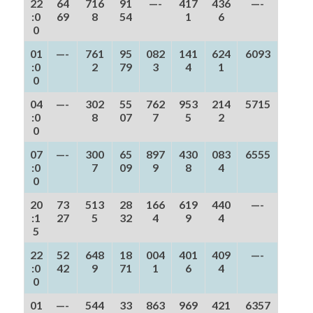
22
64
716
91
—-
417
436
—-
:0
69
8
54
1
6
0
01
—-
761
95
082
141
624
6093
:0
2
79
3
4
1
0
04
—-
302
55
762
953
214
5715
:0
8
07
7
5
2
0
07
—-
300
65
897
430
083
6555
:0
7
09
9
8
4
0
20
73
513
28
166
619
440
—-
:1
27
5
32
4
9
4
5
22
52
648
18
004
401
409
—-
:0
42
9
71
1
6
4
0
01
—-
544
33
863
969
421
6357