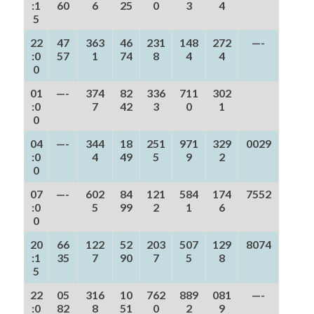
:1
60
6
25
0
3
4
5
22
47
363
46
231
148
272
—-
:0
57
1
74
8
4
4
0
01
—-
374
82
336
711
302
:0
7
42
3
0
1
0
04
—-
344
18
251
971
329
0029
:0
4
49
5
9
2
0
07
—-
602
84
121
584
174
7552
:0
5
99
2
1
6
0
20
66
122
52
203
507
129
8074
:1
35
7
90
7
5
8
5
22
05
316
10
762
889
081
—-
:0
82
8
51
0
2
9