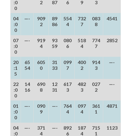
:0
2
87
6
9
3
0
04
—-
909
89
554
732
083
4541
:0
2
86
4
7
8
0
07
—-
919
93
080
518
774
2852
:0
4
59
6
4
7
0
20
65
605
31
099
400
914
—-
:1
54
0
33
7
2
3
5
22
14
690
12
617
482
027
—-
:0
16
8
31
3
3
2
0
01
—-
090
—-
764
097
361
4871
:0
9
4
4
1
0
04
—-
371
—-
892
187
715
1123
:0
4
6
4
1