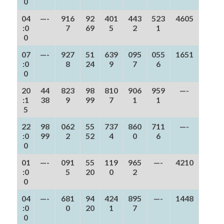
0
04
—-
916
92
401
443
523
4605
:0
7
69
5
2
1
0
07
—-
927
51
639
095
055
1651
:0
8
24
9
7
6
0
20
44
823
98
810
906
959
—-
:1
38
9
99
7
1
1
5
22
98
062
55
737
860
711
—-
:0
99
2
52
4
0
6
0
01
—-
091
55
119
965
—-
4210
:0
5
20
0
2
0
04
—-
681
94
424
895
—-
1448
:0
0
20
1
7
0