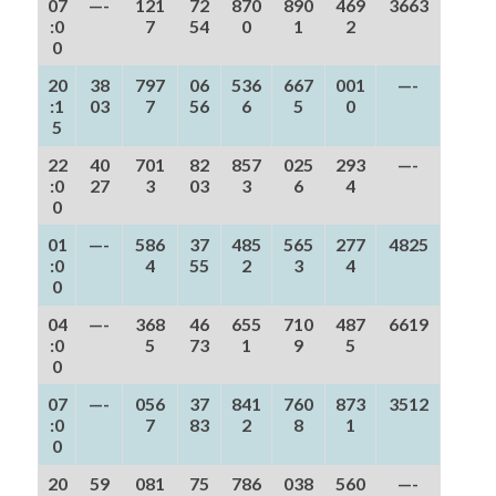
07
—-
121
72
870
890
469
3663
:0
7
54
0
1
2
0
20
38
797
06
536
667
001
—-
:1
03
7
56
6
5
0
5
22
40
701
82
857
025
293
—-
:0
27
3
03
3
6
4
0
01
—-
586
37
485
565
277
4825
:0
4
55
2
3
4
0
04
—-
368
46
655
710
487
6619
:0
5
73
1
9
5
0
07
—-
056
37
841
760
873
3512
:0
7
83
2
8
1
0
20
59
081
75
786
038
560
—-