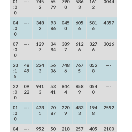
01
—-
745
65
790
586
161
0044
:0
2
79
0
3
2
0
04
—-
348
93
045
605
581
4357
:0
2
86
0
6
6
0
07
—-
129
34
389
612
327
3016
:0
7
84
7
6
6
0
20
48
224
56
748
767
052
—-
:1
49
3
06
6
5
8
5
22
09
941
53
844
858
054
—-
:0
22
3
41
4
9
0
0
01
—-
438
70
220
483
194
2592
:0
1
87
9
3
8
0
04
—-
952
50
218
257
405
2100