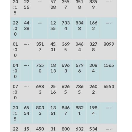
20
22
—
57
355
351
835
—-
:1
56
28
7
8
9
5
22
44
—
12
733
834
166
—-
:0
38
55
4
8
2
0
01
—-
351
45
369
046
327
8899
:0
7
01
5
4
8
0
04
—-
755
18
696
679
208
1565
:0
0
13
3
6
4
0
07
—-
698
25
626
786
260
6553
:0
3
16
5
5
2
0
20
65
803
13
846
982
198
—-
:1
54
3
61
7
1
4
5
22
15
450
31
800
632
534
—-