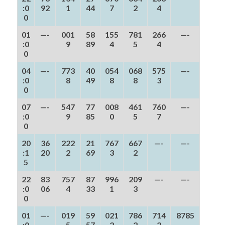
:0
92
1
44
7
2
4
0
01
—-
001
58
155
781
266
—-
:0
9
89
4
5
4
0
04
—-
773
40
054
068
575
—-
:0
8
49
8
8
3
0
07
—-
547
77
008
461
760
—-
:0
9
85
0
5
7
0
20
36
222
21
767
667
—-
—-
:1
20
2
69
3
2
5
22
83
757
87
996
209
—-
—-
:0
06
4
33
1
3
0
01
—-
019
59
021
786
714
8785
:0
5
57
2
2
2