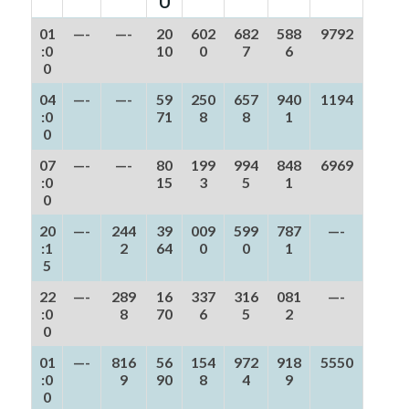
U
01
—-
—-
20
602
682
588
9792
:0
10
0
7
6
0
04
—-
—-
59
250
657
940
1194
:0
71
8
8
1
0
07
—-
—-
80
199
994
848
6969
:0
15
3
5
1
0
20
—-
244
39
009
599
787
—-
:1
2
64
0
0
1
5
22
—-
289
16
337
316
081
—-
:0
8
70
6
5
2
0
01
—-
816
56
154
972
918
5550
:0
9
90
8
4
9
0