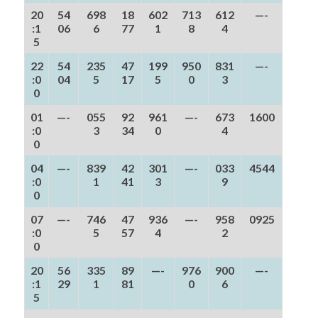
20
54
698
18
602
713
612
—-
:1
06
6
77
1
8
4
5
22
54
235
47
199
950
831
—-
:0
04
5
17
5
0
3
0
01
—-
055
92
961
—-
673
1600
:0
3
34
0
4
0
04
—-
839
42
301
—-
033
4544
:0
1
41
3
9
0
07
—-
746
47
936
—-
958
0925
:0
5
57
4
2
0
20
56
335
89
—-
976
900
—-
:1
29
1
81
0
6
5