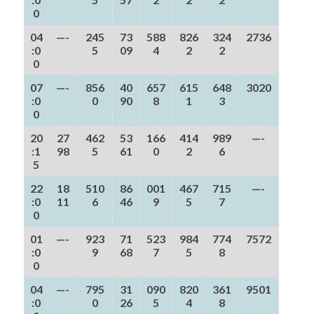
0
04
—-
245
73
588
826
324
2736
:0
5
09
4
2
2
0
07
—-
856
40
657
615
648
3020
:0
0
90
8
1
3
0
20
27
462
53
166
414
989
—-
:1
98
5
61
0
2
6
5
22
18
510
86
001
467
715
—-
:0
11
6
46
9
5
7
0
01
—-
923
71
523
984
774
7572
:0
9
68
7
5
8
0
04
—-
795
31
090
820
361
9501
:0
0
26
5
4
8