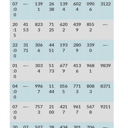
07
—-
139
26
139
602
090
3122
:0
1
38
4
4
6
0
20
41
823
71
620
439
855
—-
:1
53
3
25
2
9
2
5
22
31
306
44
193
280
339
—-
:0
71
6
51
7
9
0
0
01
—-
303
51
677
413
968
9839
:0
4
73
9
6
1
0
04
—-
996
11
056
771
808
8371
:0
7
44
5
3
3
0
07
—-
757
21
421
961
567
9211
:0
3
00
7
7
8
0
20
07
507
28
434
301
706
—-