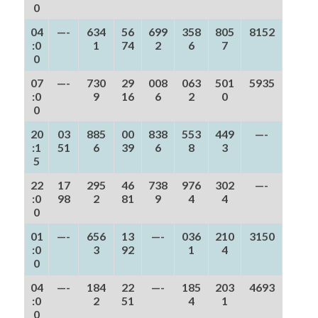
0
04
—-
634
56
699
358
805
8152
:0
1
74
2
6
7
0
07
—-
730
29
008
063
501
5935
:0
9
16
6
2
0
0
20
03
885
00
838
553
449
—-
:1
51
6
39
6
8
3
5
22
17
295
46
738
976
302
—-
:0
98
2
81
9
4
4
0
01
—-
656
13
—-
036
210
3150
:0
3
92
1
4
0
04
—-
184
22
—-
185
203
4693
:0
2
51
4
1
0