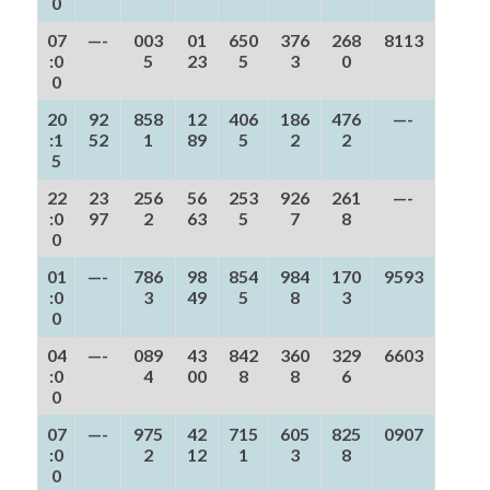
0
07
—-
003
01
650
376
268
8113
:0
5
23
5
3
0
0
20
92
858
12
406
186
476
—-
:1
52
1
89
5
2
2
5
22
23
256
56
253
926
261
—-
:0
97
2
63
5
7
8
0
01
—-
786
98
854
984
170
9593
:0
3
49
5
8
3
0
04
—-
089
43
842
360
329
6603
:0
4
00
8
8
6
0
07
—-
975
42
715
605
825
0907
:0
2
12
1
3
8
0