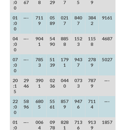
:0
67
8
29
7
5
9
0
01
—-
711
05
021
840
384
9161
:0
9
89
7
7
2
0
04
—-
904
54
885
152
115
4687
:0
1
90
8
3
8
0
07
—-
785
51
179
943
278
5027
:0
3
39
1
7
9
0
20
29
390
02
044
073
787
—-
:1
46
1
36
0
3
9
5
22
58
680
55
857
947
711
—-
:0
96
5
61
9
6
4
0
01
—-
006
09
828
713
913
1857
:0
4
78
1
6
9