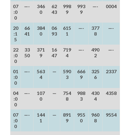
07
—-
346
62
998
993
—-
0004
:0
0
43
9
9
0
20
66
384
06
615
—-
377
—-
:1
41
0
93
1
8
5
22
33
371
16
719
—-
490
—-
:0
50
9
47
4
2
0
01
—-
563
—
590
666
325
2337
:0
4
3
9
6
0
04
—-
107
—
754
988
430
4358
:0
0
8
3
4
0
07
—-
144
—
891
955
960
9554
:0
1
9
0
8
0