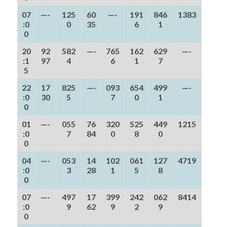
07
—-
125
60
—-
191
846
1383
:0
0
35
6
1
0
20
92
582
—-
765
162
629
—-
:1
97
4
6
1
7
5
22
17
825
—-
093
654
499
—-
:0
30
5
7
0
1
0
01
—-
055
76
320
525
449
1215
:0
7
84
0
8
0
0
04
—-
053
14
102
061
127
4719
:0
3
28
1
5
8
0
07
—-
497
17
399
242
062
8414
:0
9
62
9
2
9
0