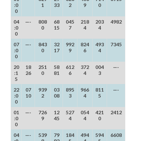
:0
1
33
2
9
0
0
04
—-
808
68
045
218
203
4982
:0
0
15
7
4
4
0
07
—-
843
32
992
824
493
7345
:0
0
17
9
6
4
0
20
18
251
58
612
372
004
—-
:1
26
0
81
6
4
3
5
22
07
939
03
895
966
811
—-
:0
10
2
08
3
4
5
0
01
—-
726
12
527
054
421
2412
:0
9
45
4
4
0
0
04
—-
539
79
184
494
594
6608
:0
8
82
5
4
5